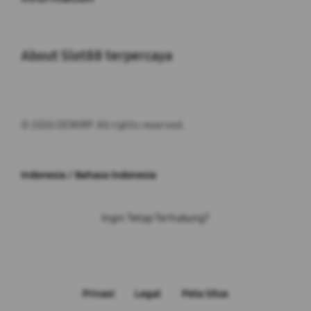
Buka
About Slot88 terpercaya
© 2026 DEWIRP. All rights reserved.
Indonesia / Bahasa Indonesia
Ingin Tetap Terhubung?
Privasi
Legal
Peta Situs